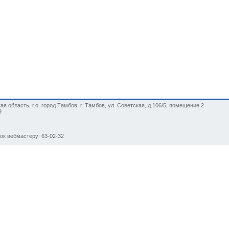
я область, г.о. город Тамбов, г. Тамбов, ул. Советская, д.106/5, помещение 2
9
нок вебмастеру: 63-02-32