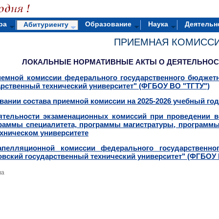
ра
Образование
Наука
Деятельн
Абитуриенту
ПРИЕМНАЯ КОМИСС
ЛОКАЛЬНЫЕ НОРМАТИВНЫЕ АКТЫ О ДЕЯТЕЛЬНОС
мной комиссии федерального государственного бюджетно
арственный технический университет" (ФГБОУ ВО "ТГТУ")
ании состава приемной комиссии на 2025-2026 учебный год
ельности экзаменационных комиссий при проведении в
граммы специалитета, программы магистратуры, программы
ехническом университете
лляционной комиссии федерального государственног
овский государственный технический университет" (ФГБОУ 
ла