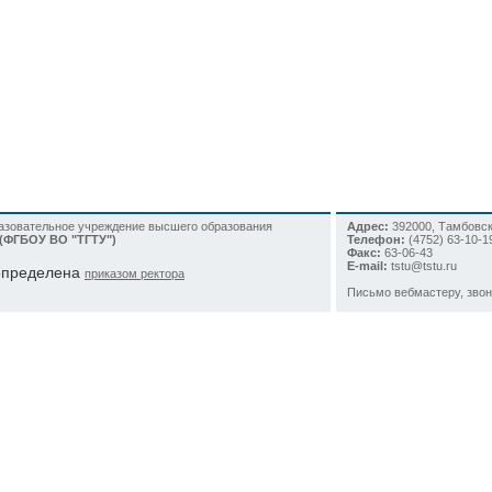
разовательное учреждение высшего образования
Адрес:
392000, Тамбовска
 (ФГБОУ ВО "ТГТУ")
Телефон:
(4752)
63-10-1
Факс:
63-06-43
E-mail:
tstu@tstu.ru
 определена
приказом ректора
Письмо вебмастеру
, зво