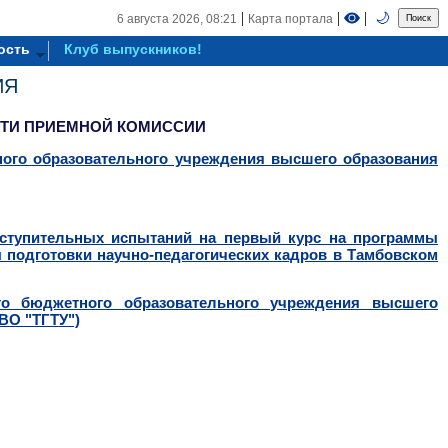
|
|
|
🌙
6 августа 2026,
08:21
Карта портала
ость
Клуб выпускников!
ИЯ
ТИ ПРИЕМНОЙ КОМИССИИ
го образовательного учреждения высшего образования
ступительных испытаний на первый курс на программы
 подготовки научно-педагогических кадров в Тамбовском
о бюджетного образовательного учреждения высшего
ВО "ТГТУ")