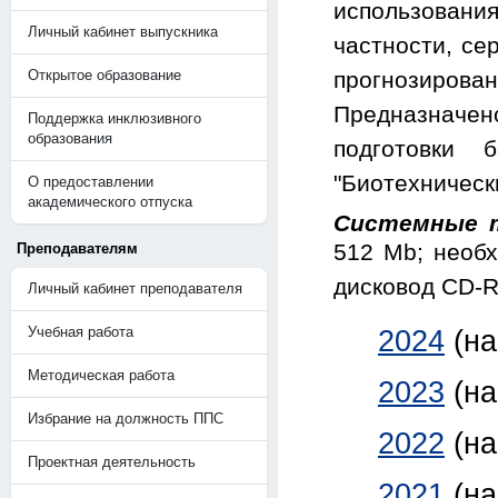
использовани
Личный кабинет выпускника
частности, се
Открытое образование
прогнозиро
Предназначен
Поддержка инклюзивного
образования
подготовки 
"Биотехническ
О предоставлении
академического отпуска
Системные 
512 Mb; необх
Преподавателям
дисковод CD-
Личный кабинет преподавателя
Учебная работа
2024
(н
Методическая работа
2023
(н
Избрание на должность ППС
2022
(н
Проектная деятельность
2021
(н