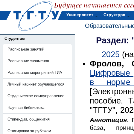
Университет
Структура
Образовательные
Раздел:
Студентам
Расписание занятий
2025
(н
Расписание экзаменов
Фролов, С
Цифровые 
Расписание мероприятий ГИА
в норме
Личный кабинет обучающегося
[Электрон
Студенческое самоуправление
пособие. 
Научная библиотека
"ТГТУ", 202
Аннотация
: 
Стипендии, общежития
база, прин
Стажировки за рубежом