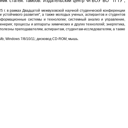
рник статей. Тамбов: Издательский центр ФГБОУ ВО "ТГТУ",
25 г. в рамках Двадцатой межвузовской научной студенческой конференции
 устойчивого развития", а также молодых ученых, аспирантов и студентов
нформационные системы и технологии; системный анализ и управление,
нерия; процессы и аппараты химических и других технологий; энергетика,
 полезны преподавателям, аспирантам, студентам-исследователям, а также
 Mb; Windows 7/8/10/11; дисковод CD-ROM; мышь.