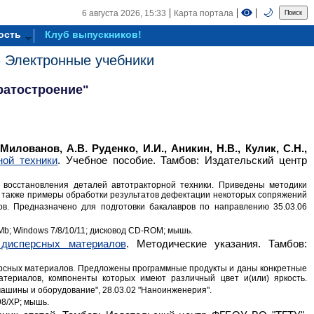
|
|
|
🌙
6 августа 2026,
15:33
Карта портала
ость
Клуб выпускников!
»
Электронные учебники
ратостроение"
Милованов, А.В. Руденко, И.И., Аникин, Н.В., Кулик, С.Н.,
ной техники
. Учебное пособие. Тамбов: Издательский центр
 восстановления деталей автотракторной техники. Приведены методики
а также примеры обработки результатов дефектации некоторых сопряжений
в. Предназначено для подготовки бакалавров по направлению 35.03.06
 Mb; Windows 7/8/10/11; дисковод CD-ROM; мышь.
 дисперсных материалов
. Методические указания. Тамбов:
ерсных материалов. Предложены программные продукты и даны конкретные
териалов, компоненты которых имеют различный цвет и(или) яркость.
машины и оборудование", 28.03.02 "Наноинженерия".
98/XP; мышь.