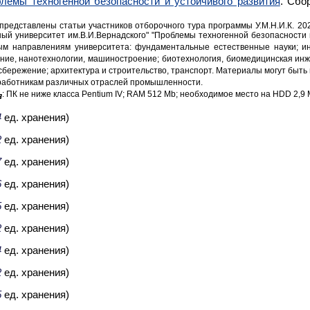
лемы техногенной безопасности и устойчивого развития
. Сбо
 представлены статьи участников отборочного тура программы У.М.Н.И.К. 20
й университет им.В.И.Вернадского" "Проблемы техногенной безопасности и
м направлениям университета: фундаментальные естественные науки; и
ие, нанотехнологии, машиностроение; биотехнология, биомедицинская инже
сбережение; архитектура и строительство, транспорт. Материалы могут быть
работникам различных отраслей промышленности.
: ПК не ниже класса Pentium IV; RAM 512 Mb; необходимое место на HDD 2,9
я
4
ед. хранения)
2
ед. хранения)
7
ед. хранения)
6
ед. хранения)
5
ед. хранения)
2
ед. хранения)
4
ед. хранения)
2
ед. хранения)
5
ед. хранения)