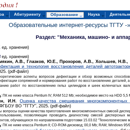
ра
Абитуриенту
Наука
Деятельн
Образование
Образовательные интернет-ресурсы ТГТУ -
Раздел: "Механика, машино- и аппа
1
ед. хранения)
3
ед. хранения)
кин, А.В., Глазков, Ю.Е., Прохоров, А.В., Хольшев, Н.В., 
фектация и технология восстановления деталей автотрактор
25. (pdf-файл)
еоретические аспекты вопросов дефектации и обзор возможных способов
ефектации сопряжений и нормирования работ по восстановлению деталей, 
анию работ по восстановлению гильз цилиндров и шеек коленчатых вало
: ПК не ниже класса Pentium IV; RAM 512 Mb; необходимое место на HDD 5,5
я
н, И.Н.
Оценка качества смешивания многокомпонентных
ФГБОУ ВО "ТГТУ", 2025. (pdf-файл)
ы вопросы оценки качества приготовления многокомпонентных смесей дисп
пользованию, позволяющие проводить диагностику смесей дисперсных ма
нтов, обучающихся по направлениям подготовки 15.03.02 "Технологические 
: ПК не ниже класса Pentium II; CD-ROM-дисковод; 00,0 Mb; RAM; Windows 95/
я