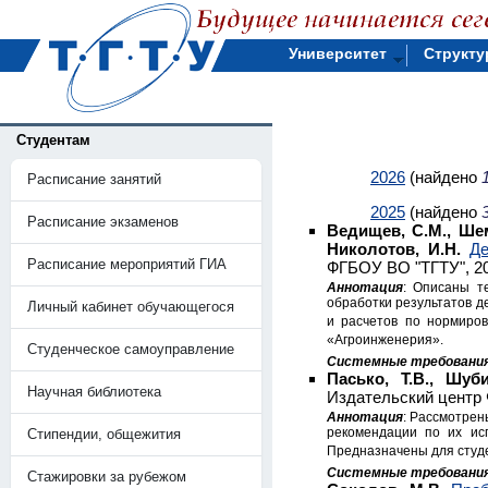
Университет
Структу
Студентам
2026
(найдено
Расписание занятий
2025
(найдено
Расписание экзаменов
Ведищев, С.М., Шемя
Николотов, И.Н.
Де
Расписание мероприятий ГИА
ФГБОУ ВО "ТГТУ", 20
Аннотация
: Описаны т
обработки результатов д
Личный кабинет обучающегося
и расчетов по нормиров
«Агроинженерия».
Студенческое самоуправление
Системные требовани
Пасько, Т.В., Шуби
Научная библиотека
Издательский центр 
Аннотация
: Рассмотрен
рекомендации по их ис
Стипендии, общежития
Предназначены для студе
Системные требовани
Стажировки за рубежом