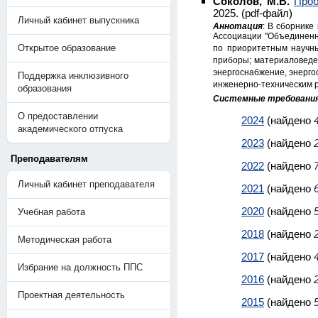
Соколов, М.В.
Проб
2025. (pdf-файл)
Личный кабинет выпускника
Аннотация
: В сборнике
Ассоциации "Объединенны
Открытое образование
по приоритетным научны
приборы; материаловеден
энергоснабжение, энерго
Поддержка инклюзивного
инженерно-техническим 
образования
Системные требовани
О предоставлении
2024
(найдено
академического отпуска
2023
(найдено
Преподавателям
2022
(найдено
Личный кабинет преподавателя
2021
(найдено
2020
(найдено
Учебная работа
2018
(найдено
Методическая работа
2017
(найдено
Избрание на должность ППС
2016
(найдено
Проектная деятельность
2015
(найдено